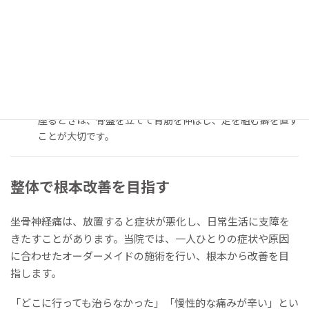
例：仰向けになり、片足を反対側の膝に乗せ、手で膝を
胸に引き寄せるポーズ
体を温める
温かいお風呂やカイロを活用し、筋肉の血流を良くしましょ
う。
正しい姿勢を保つ
座るときは、骨盤を立てて背筋を伸ばし、足を組む癖を直す
ことが大切です。
整体で根本改善を目指す
坐骨神経痛は、放置すると症状が悪化し、日常生活に支障を
きたすことがあります。当院では、一人ひとりの症状や原因
に合わせたオーダーメイドの施術を行い、根本から改善を目
指します。
「どこに行っても治らなかった」「慢性的な痛みが辛い」とい