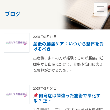
toggl
ブログ
2025年03月14日
産後の腰痛ケア：いつから整体を受
けるべき…
出産後、多くの方が経験するのが腰痛。妊
娠中から出産にかけて、骨盤や筋肉に大き
な負担がかかるため、…
2025年03月04日
側弯症は間違った施術で悪化す
る？ 正…
1. 側弯症には正しいアプローチが必要 側弯